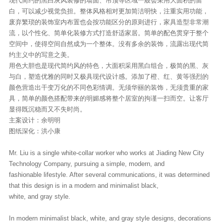
现代简约
的
黑白灰
风装修的墙面、吊顶等区域一般会采用大面积的留
白，可以减少视觉负担。整体风格相对更加简洁明快，注重实用功能，
废弃繁琐的装饰室内布置也会按功能区分的原则进行，家具造型非常潮
流，以个性化、简单化装修方式打造舒适家居。简单的配色贯穿于整个
空间中，使得空间自然成为一个整体。没有多余的装饰，流露出现代简
约主义中的写意之美。
用色大胆也是现代简约风的特色，大面积采用黑白组合，极简的黑、灰
与白，塑造优雅的同时又极具现代设计感。添加了橙、红、黄等强烈的
颜色营造出干变万化的不同色彩情调。无须华丽的装饰，无须贵重的家
具，简单的颜色搭配带来的明媚感将整个居室的拘谨一扫而空。让客厅
显得既沉稳而又不失时尚。
主案设计：余明明
图纸深化：洪小康
Mr. Liu is a single white-collar worker who works at Jiading New City
Technology Company, pursuing a simple, modern, and
fashionable lifestyle. After several communications, it was determined
that this design is in a modern and minimalist black,
white, and gray style.
In modern minimalist black, white, and gray style designs, decorations